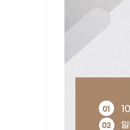
Community
Surf
School