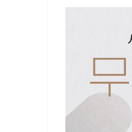

Home
Category