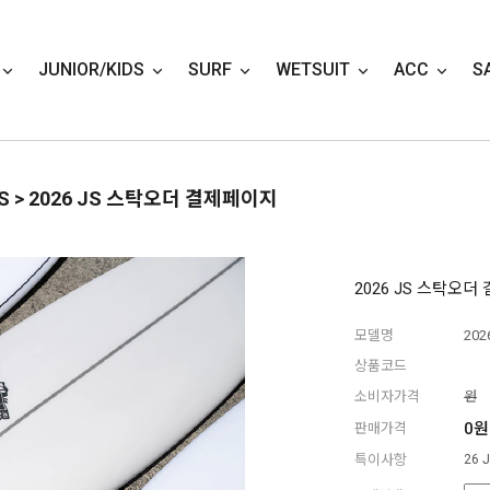
JUNIOR/KIDS
SURF
WETSUIT
ACC
S
S
> 2026 JS 스탁오더 결제페이지
2026 JS 스탁오
모델명
202
상품코드
소비자가격
원
0원
판매가격
특이사항
26