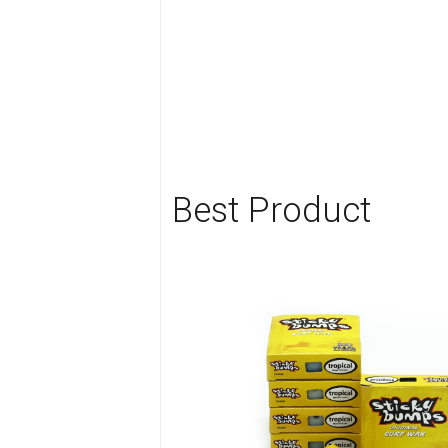
Best Product

Home
Category