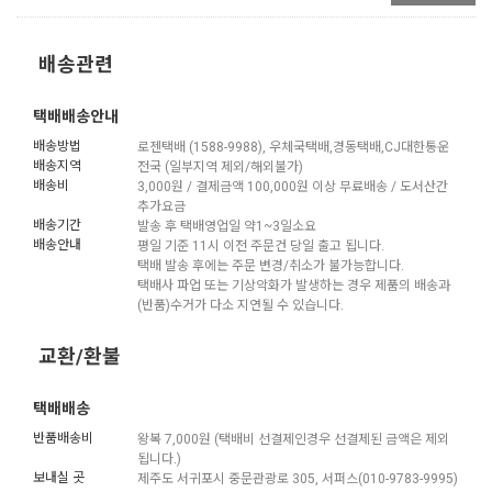
배송관련
택배배송안내
배송방법
로젠택배 (1588-9988), 우체국택배,경동택배,CJ대한통운
배송지역
전국 (일부지역 제외/해외불가)
배송비
3,000원 / 결제금액 100,000원 이상 무료배송 / 도서산간
추가요금
배송기간
발송 후 택배영업일 약1~3일소요
배송안내
평일 기준 11시 이전 주문건 당일 출고 됩니다.
택배 발송 후에는 주문 변경/취소가 불가능합니다.
택배사 파업 또는 기상악화가 발생하는 경우 제품의 배송과
(반품)수거가 다소 지연될 수 있습니다.
교환/환불
택배배송
반품배송비
왕복 7,000원 (택배비 선결제인경우 선결제된 금액은 제외
됩니다.)
보내실 곳
제주도 서귀포시 중문관광로 305, 서퍼스(010-9783-9995)