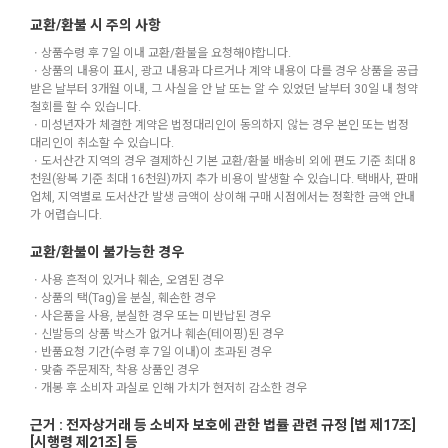
교환/환불 시 주의 사항
ㆍ상품수령 후 7일 이내 교환/환불을 요청해야합니다.
ㆍ상품의 내용이 표시, 광고 내용과 다르거나 계약 내용이 다를 경우 상품을 공급
받은 날부터 3개월 이내, 그 사실을 안 날 또는 알 수 있었던 날부터 30일 내 청약
철회를 할 수 있습니다.
ㆍ미성년자가 체결한 계약은 법정대리인이 동의하지 않는 경우 본인 또는 법정
대리인이 취소할 수 있습니다.
ㆍ도서산간 지역의 경우 결제하신 기본 교환/환불 배송비 외에 편도 기준 최대 8
천원(왕복 기준 최대 16천원)까지 추가 비용이 발생할 수 있습니다. 택배사, 판매
업체, 지역별로 도서산간 발생 금액이 상이해 구매 시점에서는 정확한 금액 안내
가 어렵습니다.
교환/환불이 불가능한 경우
ㆍ사용 흔적이 있거나 훼손, 오염된 경우
ㆍ상품의 택(Tag)을 분실, 훼손한 경우
ㆍ사은품을 사용, 분실한 경우 또는 미반납된 경우
ㆍ신발등의 상품 박스가 없거나 훼손(테이핑)된 경우
ㆍ반품요청 기간(수령 후 7일 이내)이 초과된 경우
ㆍ맞춤 주문제작, 착용 상품인 경우
ㆍ개봉 후 소비자 과실로 인해 가치가 현저히 감소한 경우
근거 : 전자상거래 등 소비자 보호에 관한 법률 관련 규정 [법 제17조]
[시행령 제21조] 등