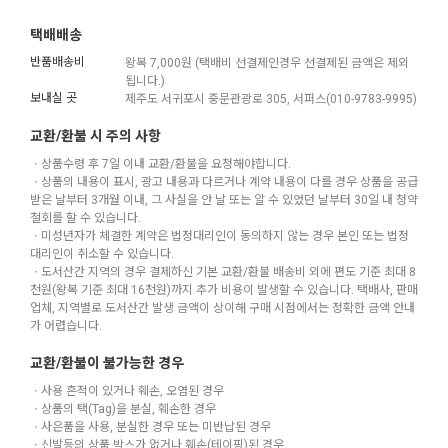
택배배송
반품배송비
왕복 7,000원 (택배비 선결제인경우 선결제된 금액은 제외
됩니다.)
보내실 곳
제주도 서귀포시 중문관광로 305, 서퍼스(010-9783-9995)
교환/환불 시 주의 사항
ㆍ상품수령 후 7일 이내 교환/환불을 요청해야합니다.
ㆍ상품의 내용이 표시, 광고 내용과 다르거나 계약 내용이 다를 경우 상품을 공급
받은 날부터 3개월 이내, 그 사실을 안 날 또는 알 수 있었던 날부터 30일 내 청약
철회를 할 수 있습니다.
ㆍ미성년자가 체결한 계약은 법정대리인이 동의하지 않는 경우 본인 또는 법정
대리인이 취소할 수 있습니다.
ㆍ도서산간 지역의 경우 결제하신 기본 교환/환불 배송비 외에 편도 기준 최대 8
천원(왕복 기준 최대 16천원)까지 추가 비용이 발생할 수 있습니다. 택배사, 판매
업체, 지역별로 도서산간 발생 금액이 상이해 구매 시점에서는 정확한 금액 안내
가 어렵습니다.
교환/환불이 불가능한 경우
ㆍ사용 흔적이 있거나 훼손, 오염된 경우
ㆍ상품의 택(Tag)을 분실, 훼손한 경우
ㆍ사은품을 사용, 분실한 경우 또는 미반납된 경우
ㆍ신발등의 상품 박스가 없거나 훼손(테이핑)된 경우