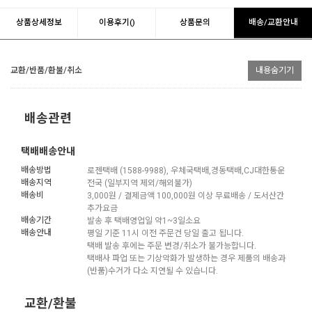
상품상세정보
이용후기()
상품문의
배송/교환안내
교환/반품/환불/취소
내용숨기기
배송관련
택배배송안내
배송방법
로젠택배 (1588-9988), 우체국택배,경동택배,CJ대한통운
배송지역
전국 (일부지역 제외/해외불가)
배송비
3,000원 / 결제금액 100,000원 이상 무료배송 / 도서산간
추가요금
배송기간
발송 후 택배영업일 약1~3일소요
배송안내
평일 기준 11시 이전 주문건 당일 출고 됩니다.
택배 발송 후에는 주문 변경/취소가 불가능합니다.
택배사 파업 또는 기상악화가 발생하는 경우 제품의 배송과
(반품)수거가 다소 지연될 수 있습니다.
교환/환불