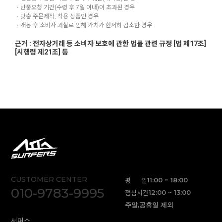
ㆍ반품요청 기간(수령 후 7일 이내)이 초과된 경우
ㆍ맞춤 주문제작, 착용 상품인 경우
ㆍ개봉 후 소비자 과실로 인해 가치가 현저히 감소한 경우
근거 : 전자상거래 등 소비자 보호에 관한 법률 관련 규정 [법 제17조]
[시행령 제21조] 등
CUSTOMER CENTER
평 일
11:00 ~ 18:00
010-9783-9995
점심시간
12:00 ~ 13:00
주말,공휴일 제외
서퍼스