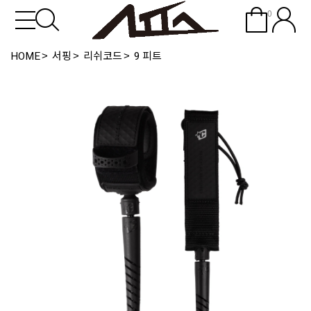
0
HOME
서핑
리쉬코드
9 피트