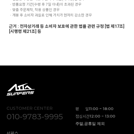
ㆍ반품요청 기간(수령 후 7일 이내)이 초과된 경우
ㆍ맞춤 주문제작, 착용 상품인 경우
ㆍ개봉 후 소비자 과실로 인해 가치가 현저히 감소한 경우
근거 : 전자상거래 등 소비자 보호에 관한 법률 관련 규정 [법 제17조]
[시행령 제21조] 등
CUSTOMER CENTER
평 일
11:00 ~ 18:00
010-9783-9995
점심시간
12:00 ~ 13:00
주말,공휴일 제외
서퍼스