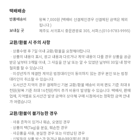
택배배송
반품배송비
왕복 7,000원 (택배비 선결제인경우 선결제된 금액은 제외
됩니다.)
보내실 곳
제주도 서귀포시 중문관광로 305, 서퍼스(010-9783-9995)
교환/환불 시 주의 사항
ㆍ상품수령 후 7일 이내 교환/환불을 요청해야합니다.
ㆍ상품의 내용이 표시, 광고 내용과 다르거나 계약 내용이 다를 경우 상품을 공급
받은 날부터 3개월 이내, 그 사실을 안 날 또는 알 수 있었던 날부터 30일 내 청약
철회를 할 수 있습니다.
ㆍ미성년자가 체결한 계약은 법정대리인이 동의하지 않는 경우 본인 또는 법정
대리인이 취소할 수 있습니다.
ㆍ도서산간 지역의 경우 결제하신 기본 교환/환불 배송비 외에 편도 기준 최대 8
천원(왕복 기준 최대 16천원)까지 추가 비용이 발생할 수 있습니다. 택배사, 판매
업체, 지역별로 도서산간 발생 금액이 상이해 구매 시점에서는 정확한 금액 안내
가 어렵습니다.
교환/환불이 불가능한 경우
ㆍ사용 흔적이 있거나 훼손, 오염된 경우
ㆍ상품의 택(Tag)을 분실, 훼손한 경우
ㆍ사은품을 사용, 분실한 경우 또는 미반납된 경우
ㆍ신발등의 상품 박스가 없거나 훼손(테이핑)된 경우