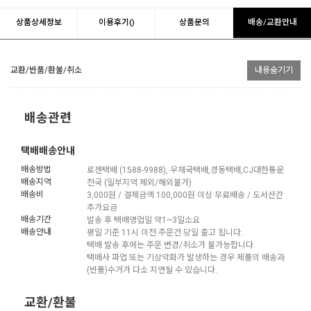
상품상세정보
이용후기()
상품문의
배송/교환안내
교환/반품/환불/취소
내용숨기기
배송관련
택배배송안내
배송방법
로젠택배 (1588-9988), 우체국택배,경동택배,CJ대한통운
배송지역
전국 (일부지역 제외/해외불가)
배송비
3,000원 / 결제금액 100,000원 이상 무료배송 / 도서산간
추가요금
배송기간
발송 후 택배영업일 약1~3일소요
배송안내
평일 기준 11시 이전 주문건 당일 출고 됩니다.
택배 발송 후에는 주문 변경/취소가 불가능합니다.
택배사 파업 또는 기상악화가 발생하는 경우 제품의 배송과
(반품)수거가 다소 지연될 수 있습니다.
교환/환불