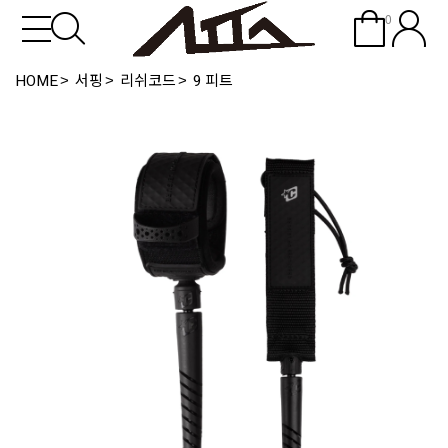
0
HOME
서핑
리쉬코드
9 피트