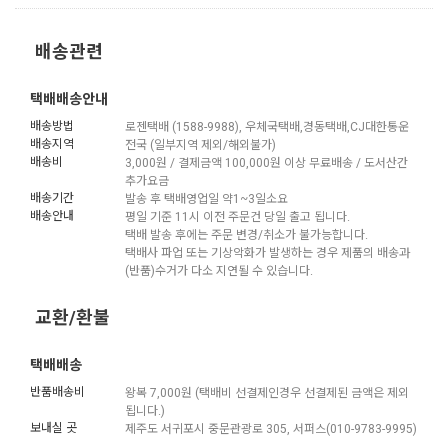
배송관련
택배배송안내
배송방법
로젠택배 (1588-9988), 우체국택배,경동택배,CJ대한통운
배송지역
전국 (일부지역 제외/해외불가)
배송비
3,000원 / 결제금액 100,000원 이상 무료배송 / 도서산간
추가요금
배송기간
발송 후 택배영업일 약1~3일소요
배송안내
평일 기준 11시 이전 주문건 당일 출고 됩니다.
택배 발송 후에는 주문 변경/취소가 불가능합니다.
택배사 파업 또는 기상악화가 발생하는 경우 제품의 배송과
(반품)수거가 다소 지연될 수 있습니다.
교환/환불
택배배송
반품배송비
왕복 7,000원 (택배비 선결제인경우 선결제된 금액은 제외
됩니다.)
보내실 곳
제주도 서귀포시 중문관광로 305, 서퍼스(010-9783-9995)