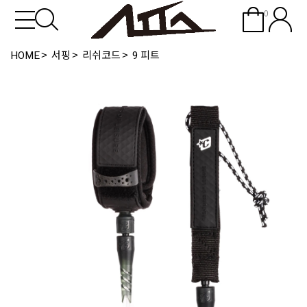
0
HOME
서핑
리쉬코드
9 피트