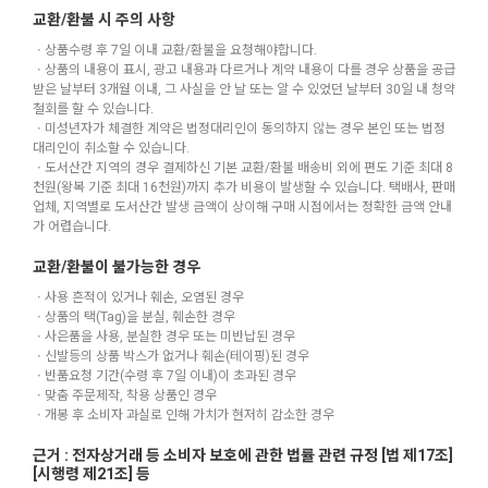
교환/환불 시 주의 사항
ㆍ상품수령 후 7일 이내 교환/환불을 요청해야합니다.
ㆍ상품의 내용이 표시, 광고 내용과 다르거나 계약 내용이 다를 경우 상품을 공급
받은 날부터 3개월 이내, 그 사실을 안 날 또는 알 수 있었던 날부터 30일 내 청약
철회를 할 수 있습니다.
ㆍ미성년자가 체결한 계약은 법정대리인이 동의하지 않는 경우 본인 또는 법정
대리인이 취소할 수 있습니다.
ㆍ도서산간 지역의 경우 결제하신 기본 교환/환불 배송비 외에 편도 기준 최대 8
천원(왕복 기준 최대 16천원)까지 추가 비용이 발생할 수 있습니다. 택배사, 판매
업체, 지역별로 도서산간 발생 금액이 상이해 구매 시점에서는 정확한 금액 안내
가 어렵습니다.
교환/환불이 불가능한 경우
ㆍ사용 흔적이 있거나 훼손, 오염된 경우
ㆍ상품의 택(Tag)을 분실, 훼손한 경우
ㆍ사은품을 사용, 분실한 경우 또는 미반납된 경우
ㆍ신발등의 상품 박스가 없거나 훼손(테이핑)된 경우
ㆍ반품요청 기간(수령 후 7일 이내)이 초과된 경우
ㆍ맞춤 주문제작, 착용 상품인 경우
ㆍ개봉 후 소비자 과실로 인해 가치가 현저히 감소한 경우
근거 : 전자상거래 등 소비자 보호에 관한 법률 관련 규정 [법 제17조]
[시행령 제21조] 등