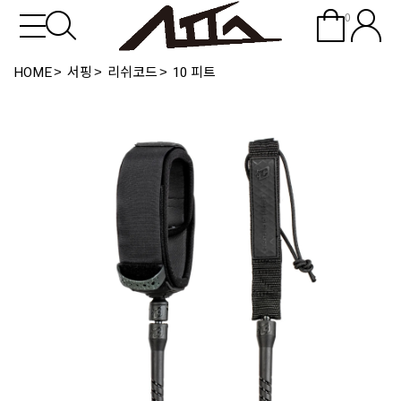
0
HOME
서핑
리쉬코드
10 피트