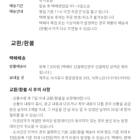
추가요금
배송기간
발송 후 택배영업일 약1~3일소요
배송안내
평일 기준 11시 이전 주문건 당일 출고 됩니다.
택배 발송 후에는 주문 변경/취소가 불가능합니다.
택배사 파업 또는 기상악화가 발생하는 경우 제품의 배송과
(반품)수거가 다소 지연될 수 있습니다.
교환/환불
택배배송
반품배송비
왕복 7,000원 (택배비 선결제인경우 선결제된 금액은 제외
됩니다.)
보내실 곳
제주도 서귀포시 중문관광로 305, 서퍼스(010-9783-9995)
교환/환불 시 주의 사항
ㆍ상품수령 후 7일 이내 교환/환불을 요청해야합니다.
ㆍ상품의 내용이 표시, 광고 내용과 다르거나 계약 내용이 다를 경우 상품을 공급
받은 날부터 3개월 이내, 그 사실을 안 날 또는 알 수 있었던 날부터 30일 내 청약
철회를 할 수 있습니다.
ㆍ미성년자가 체결한 계약은 법정대리인이 동의하지 않는 경우 본인 또는 법정
대리인이 취소할 수 있습니다.
ㆍ도서산간 지역의 경우 결제하신 기본 교환/환불 배송비 외에 편도 기준 최대 8
천원(왕복 기준 최대 16천원)까지 추가 비용이 발생할 수 있습니다. 택배사, 판매