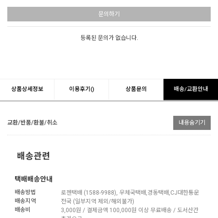
문의하기
등록된 문의가 없습니다.
상품상세정보
이용후기()
상품문의
배송/교환안내
교환/반품/환불/취소
내용숨기기
배송관련
택배배송안내
배송방법
로젠택배 (1588-9988), 우체국택배,경동택배,CJ대한통운
배송지역
전국 (일부지역 제외/해외불가)
배송비
3,000원 / 결제금액 100,000원 이상 무료배송 / 도서산간