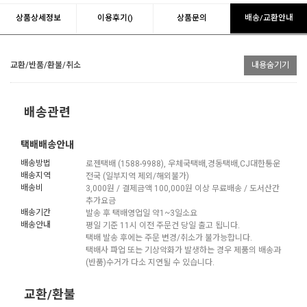
상품상세정보
이용후기()
상품문의
배송/교환안내
교환/반품/환불/취소
내용숨기기
배송관련
택배배송안내
배송방법
로젠택배 (1588-9988), 우체국택배,경동택배,CJ대한통운
배송지역
전국 (일부지역 제외/해외불가)
배송비
3,000원 / 결제금액 100,000원 이상 무료배송 / 도서산간
추가요금
배송기간
발송 후 택배영업일 약1~3일소요
배송안내
평일 기준 11시 이전 주문건 당일 출고 됩니다.
택배 발송 후에는 주문 변경/취소가 불가능합니다.
택배사 파업 또는 기상악화가 발생하는 경우 제품의 배송과
(반품)수거가 다소 지연될 수 있습니다.
교환/환불