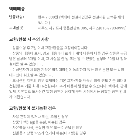
택배배송
반품배송비
왕복 7,000원 (택배비 선결제인경우 선결제된 금액은 제외
됩니다.)
보내실 곳
제주도 서귀포시 중문관광로 305, 서퍼스(010-9783-9995)
교환/환불 시 주의 사항
ㆍ상품수령 후 7일 이내 교환/환불을 요청해야합니다.
ㆍ상품의 내용이 표시, 광고 내용과 다르거나 계약 내용이 다를 경우 상품을 공급
받은 날부터 3개월 이내, 그 사실을 안 날 또는 알 수 있었던 날부터 30일 내 청약
철회를 할 수 있습니다.
ㆍ미성년자가 체결한 계약은 법정대리인이 동의하지 않는 경우 본인 또는 법정
대리인이 취소할 수 있습니다.
ㆍ도서산간 지역의 경우 결제하신 기본 교환/환불 배송비 외에 편도 기준 최대 8
천원(왕복 기준 최대 16천원)까지 추가 비용이 발생할 수 있습니다. 택배사, 판매
업체, 지역별로 도서산간 발생 금액이 상이해 구매 시점에서는 정확한 금액 안내
가 어렵습니다.
교환/환불이 불가능한 경우
ㆍ사용 흔적이 있거나 훼손, 오염된 경우
ㆍ상품의 택(Tag)을 분실, 훼손한 경우
ㆍ사은품을 사용, 분실한 경우 또는 미반납된 경우
ㆍ신발등의 상품 박스가 없거나 훼손(테이핑)된 경우