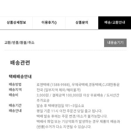
상품상세정보
이용후기()
상품문의
배송/교환안내
교환/반품/환불/취소
내용숨기기
배송관련
택배배송안내
배송방법
로젠택배 (1588-9988), 우체국택배,경동택배,CJ대한통운
배송지역
전국 (일부지역 제외/해외불가)
배송비
3,000원 / 결제금액 100,000원 이상 무료배송 / 도서산간
추가요금
배송기간
발송 후 택배영업일 약1~3일소요
배송안내
평일 기준 11시 이전 주문건 당일 출고 됩니다.
택배 발송 후에는 주문 변경/취소가 불가능합니다.
택배사 파업 또는 기상악화가 발생하는 경우 제품의 배송과
(반품)수거가 다소 지연될 수 있습니다.