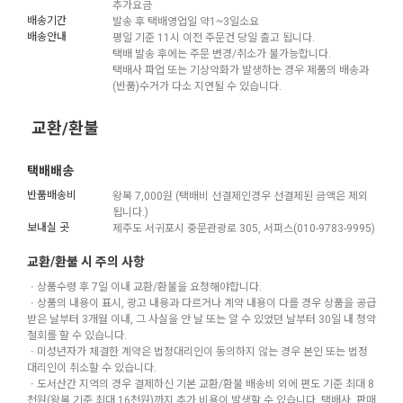
추가요금
배송기간
발송 후 택배영업일 약1~3일소요
배송안내
평일 기준 11시 이전 주문건 당일 출고 됩니다.
택배 발송 후에는 주문 변경/취소가 불가능합니다.
택배사 파업 또는 기상악화가 발생하는 경우 제품의 배송과
(반품)수거가 다소 지연될 수 있습니다.
교환/환불
택배배송
반품배송비
왕복 7,000원 (택배비 선결제인경우 선결제된 금액은 제외
됩니다.)
보내실 곳
제주도 서귀포시 중문관광로 305, 서퍼스(010-9783-9995)
교환/환불 시 주의 사항
ㆍ상품수령 후 7일 이내 교환/환불을 요청해야합니다.
ㆍ상품의 내용이 표시, 광고 내용과 다르거나 계약 내용이 다를 경우 상품을 공급
받은 날부터 3개월 이내, 그 사실을 안 날 또는 알 수 있었던 날부터 30일 내 청약
철회를 할 수 있습니다.
ㆍ미성년자가 체결한 계약은 법정대리인이 동의하지 않는 경우 본인 또는 법정
대리인이 취소할 수 있습니다.
ㆍ도서산간 지역의 경우 결제하신 기본 교환/환불 배송비 외에 편도 기준 최대 8
천원(왕복 기준 최대 16천원)까지 추가 비용이 발생할 수 있습니다. 택배사, 판매