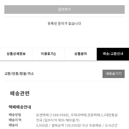
문의하기
등록된 문의가 없습니다.
상품상세정보
이용후기()
상품문의
배송/교환안내
교환/반품/환불/취소
내용숨기기
배송관련
택배배송안내
배송방법
로젠택배 (1588-9988), 우체국택배,경동택배,CJ대한통운
배송지역
전국 (일부지역 제외/해외불가)
배송비
3,000원 / 결제금액 100,000원 이상 무료배송 / 도서산간