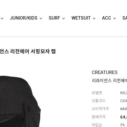
JUNIOR/KIDS
SURF
WETSUIT
ACC
S
이언스 리전에어 서핑모자 캡
CREATURES
리라이언스 리전에어
모델명
REL
상품코드
C20
소비자가격
64,
64
판매가격
적립금
3%