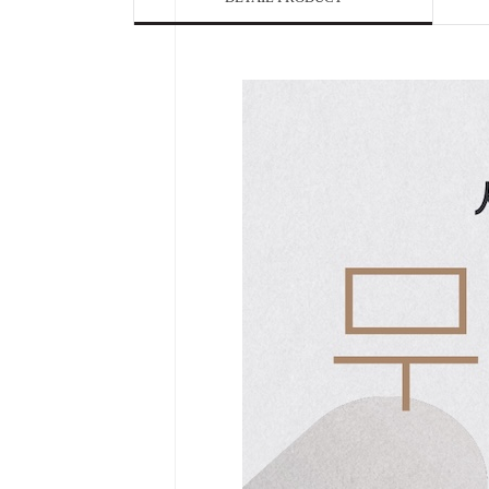

Home
Category