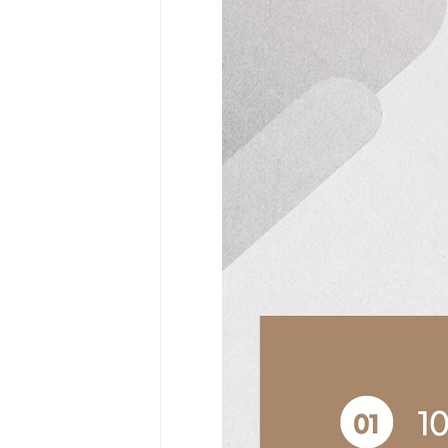
Community
Surf
School