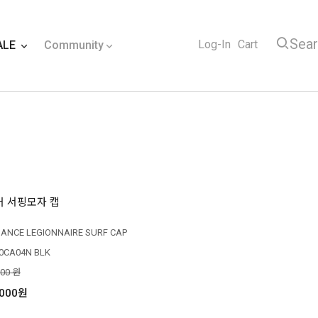
Sea
Log-In
Cart
ALE
Community
 서핑모자 캡
IANCE LEGIONNAIRE SURF CAP
0CA04N BLK
000 원
,000원