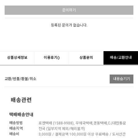
문의하기
등록된 문의가 없습니다.
상품상세정보
이용후기()
상품문의
배송/교환안내
교환/반품/환불/취소
내용숨기기
배송관련
택배배송안내
배송방법
로젠택배 (1588-9988), 우체국택배,경동택배,CJ대한통운
배송지역
전국 (일부지역 제외/해외불가)
배송비
3,000원 / 결제금액 100,000원 이상 무료배송 / 도서산간