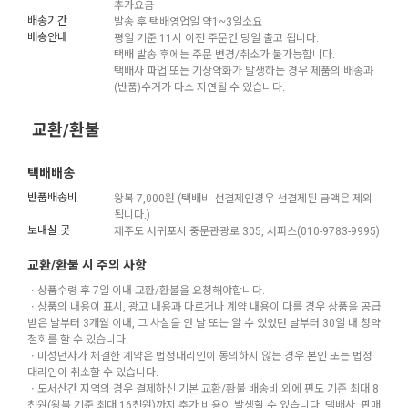
추가요금
배송기간
발송 후 택배영업일 약1~3일소요
배송안내
평일 기준 11시 이전 주문건 당일 출고 됩니다.
택배 발송 후에는 주문 변경/취소가 불가능합니다.
택배사 파업 또는 기상악화가 발생하는 경우 제품의 배송과
(반품)수거가 다소 지연될 수 있습니다.
교환/환불
택배배송
반품배송비
왕복 7,000원 (택배비 선결제인경우 선결제된 금액은 제외
됩니다.)
보내실 곳
제주도 서귀포시 중문관광로 305, 서퍼스(010-9783-9995)
교환/환불 시 주의 사항
ㆍ상품수령 후 7일 이내 교환/환불을 요청해야합니다.
ㆍ상품의 내용이 표시, 광고 내용과 다르거나 계약 내용이 다를 경우 상품을 공급
받은 날부터 3개월 이내, 그 사실을 안 날 또는 알 수 있었던 날부터 30일 내 청약
철회를 할 수 있습니다.
ㆍ미성년자가 체결한 계약은 법정대리인이 동의하지 않는 경우 본인 또는 법정
대리인이 취소할 수 있습니다.
ㆍ도서산간 지역의 경우 결제하신 기본 교환/환불 배송비 외에 편도 기준 최대 8
천원(왕복 기준 최대 16천원)까지 추가 비용이 발생할 수 있습니다. 택배사, 판매