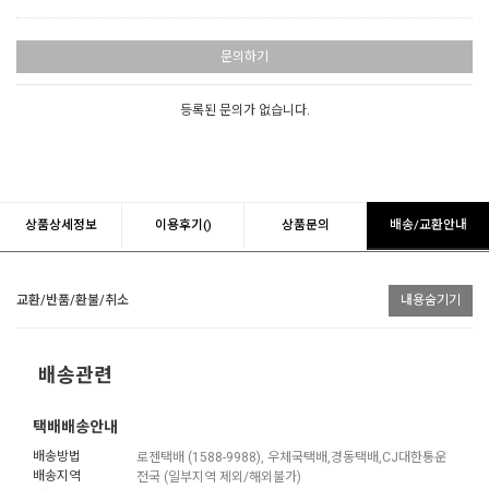
문의하기
등록된 문의가 없습니다.
상품상세정보
이용후기()
상품문의
배송/교환안내
교환/반품/환불/취소
내용숨기기
배송관련
택배배송안내
배송방법
로젠택배 (1588-9988), 우체국택배,경동택배,CJ대한통운
배송지역
전국 (일부지역 제외/해외불가)