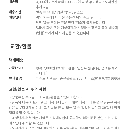
배송비
3,000원 / 결제금액 100,000원 이상 무료배송 / 도서산간
추가요금
배송기간
발송 후 택배영업일 약1~3일소요
배송안내
평일 기준 11시 이전 주문건 당일 출고 됩니다.
택배 발송 후에는 주문 변경/취소가 불가능합니다.
택배사 파업 또는 기상악화가 발생하는 경우 제품의 배송과
(반품)수거가 다소 지연될 수 있습니다.
교환/환불
택배배송
반품배송비
왕복 7,000원 (택배비 선결제인경우 선결제된 금액은 제외
됩니다.)
보내실 곳
제주도 서귀포시 중문관광로 305, 서퍼스(010-9783-9995)
교환/환불 시 주의 사항
ㆍ상품수령 후 7일 이내 교환/환불을 요청해야합니다.
ㆍ상품의 내용이 표시, 광고 내용과 다르거나 계약 내용이 다를 경우 상품을 공급
받은 날부터 3개월 이내, 그 사실을 안 날 또는 알 수 있었던 날부터 30일 내 청약
철회를 할 수 있습니다.
ㆍ미성년자가 체결한 계약은 법정대리인이 동의하지 않는 경우 본인 또는 법정
대리인이 취소할 수 있습니다.
ㆍ도서산간 지역의 경우 결제하신 기본 교환/환불 배송비 외에 편도 기준 최대 8