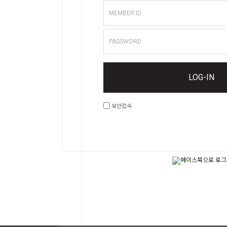
Home
MEMBER ID
PASSWORD
Category
LOG-IN
Community
보안접속
Surf
School