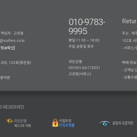
010-9783-
Retur
9995
책임자 : 고성용
주소 : 
평일 11:00 ~ 18:00
102호 
@surfers.co.kr
주말,공휴일 휴무
- 서퍼스/립
자정보확인]
국민은행
05, 102호(중문동)
택배 정보 
097601-04-175031
- 고객님
고성용(서퍼스)
- 상품수
이용약관
S RESERVED.