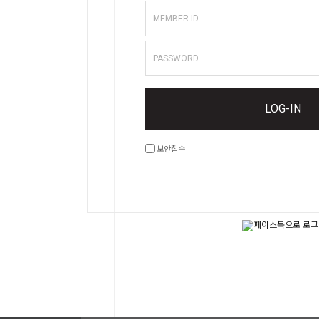
Home
MEMBER ID
PASSWORD
Category
LOG-IN
Community
보안접속
Surf
School