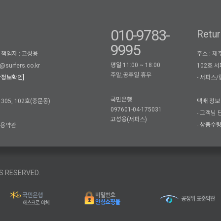
010-9783-
Retur
9995
책임자 : 고성용
주소 : 
평일 11:00 ~ 18:00
102호 
@surfers.co.kr
주말,공휴일 휴무
- 서퍼스/립
자정보확인]
국민은행
05, 102호(중문동)
택배 정보 
097601-04-175031
- 고객님
고성용(서퍼스)
- 상품수
이용약관
S RESERVED.