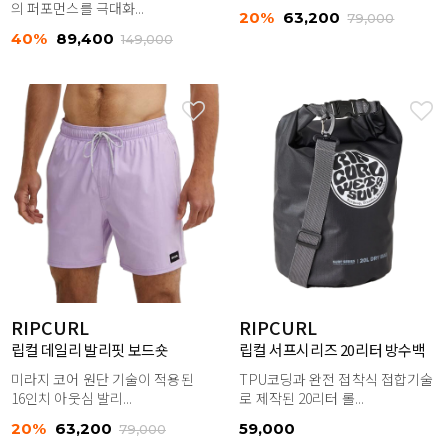
의 퍼포먼스를 극대화...
20%
63,200
79,000
40%
89,400
149,000
RIPCURL
RIPCURL
립컬 데일리 발리핏 보드숏
립컬 서프시리즈 20리터 방수백
미라지 코어 원단 기술이 적용된
TPU코딩과 완전 접착식 접합기술
16인치 아웃심 발리...
로 제작된 20리터 롤...
20%
63,200
59,000
79,000