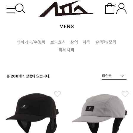
0
MENS
래쉬가드/수영복
보드쇼츠
상의
하의
슬리퍼/쪼리
악세사리
총
개의 상품이 있습니다.
200