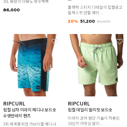
35L 용량의 다용도 방수백팩
플랫락 스티치 디테일의 립컬로고
86,000
릴렉스핏 반팔 래쉬...
20%
51,200
64,000
RIPCURL
RIPCURL
립컬 남자 미라지 메디나 보드숏
립컬 데일리 발리핏 보드숏
수영반바지 팬츠
미라지 코어 원단 기술이 적용된
16인치 아웃심 발리...
3회 세계챔피언 가브리엘 메디나