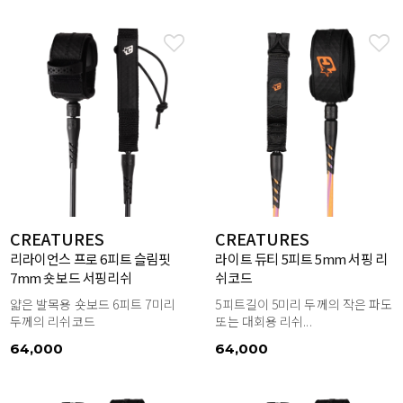
CREATURES
CREATURES
리라이언스 프로 6피트 슬림핏
라이트 듀티 5피트 5mm 서핑 리
7mm 숏보드 서핑리쉬
쉬코드
얇은 발목용 숏보드 6피트 7미리
5피트길이 5미리 두께의 작은 파도
두께의 리쉬코드
또는 대회용 리쉬...
64,000
64,000