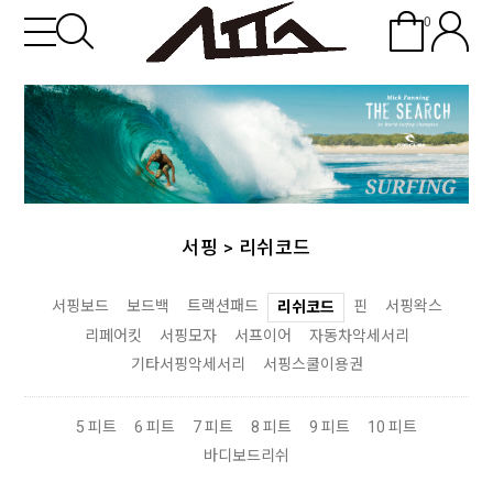
0
서핑
>
리쉬코드
서핑보드
보드백
트랙션패드
핀
서핑왁스
리쉬코드
리페어킷
서핑모자
서프이어
자동차악세서리
기타서핑악세서리
서핑스쿨이용권
5 피트
6 피트
7 피트
8 피트
9 피트
10 피트
바디보드리쉬