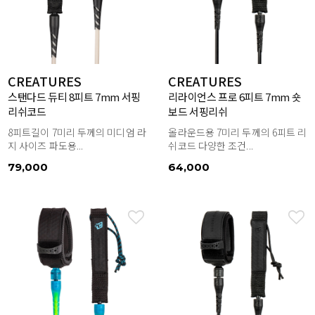
CREATURES
CREATURES
스탠다드 듀티 8피트 7mm 서핑
리라이언스 프로 6피트 7mm 숏
리쉬코드
보드 서핑리쉬
8피트길이 7미리 두께의 미디엄 라
올라운드용 7미리 두께의 6피트 리
지 사이즈 파도용...
쉬코드 다양한 조건...
79,000
64,000