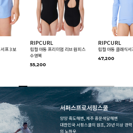
RIPCURL
RIPCURL
립컬 아동 프리미엄 리브 원피스
립컬 아동 클래식서프 래쉬가드
수영복
47,200
55,200
서퍼스프로서핑스쿨
양양 죽도해변, 제주 중문색달해변
대한민국 서핑스쿨의 원조, 20년 이상 경력
의 노하우