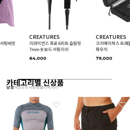
CREATURES
CREATURES
리라이언스 프로 6피트 슬림핏
크리에이쳐스 트래블 서프 키트
7mm 숏보드 서핑리쉬
파우치
64,000
79,000
카테고리별 신상품
남성
여성
슈트
서핑용품
악세서리