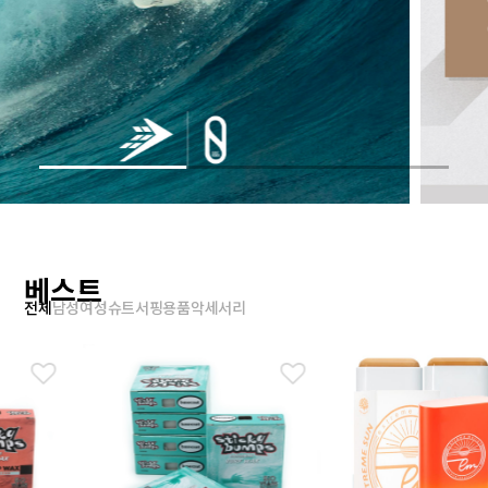
베스트
전체
남성
여성
슈트
서핑용품
악세서리