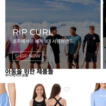
RIP CURL
호주에서온 세계 3대 서핑브랜드
SHOP NOW
아동을 위한 제품들
주니어/키즈 상품