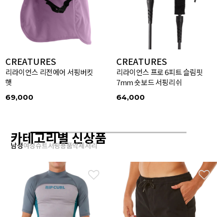
CREATURES
CREATURES
리라이언스 리전에어 서핑버킷
리라이언스 프로 6피트 슬림핏
햇
7mm 숏보드 서핑리쉬
69,000
64,000
카테고리별 신상품
남성
여성
슈트
서핑용품
악세서리