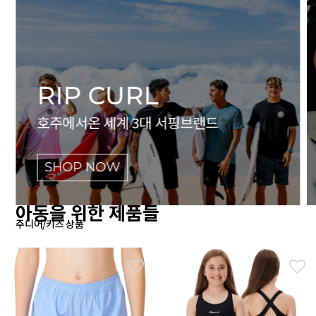
RIP CURL
호주에서온 세계 3대 서핑브랜드
SHOP NOW
아동을 위한 제품들
주니어/키즈 상품