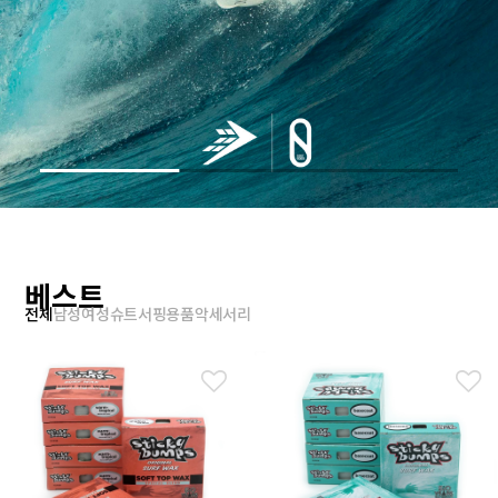
베스트
전체
남성
여성
슈트
서핑용품
악세서리