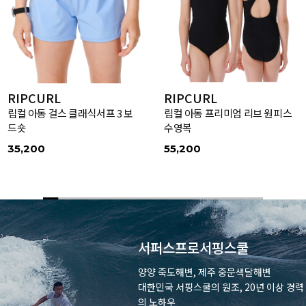
RIPCURL
RIPCURL
립컬 아동 걸스 클래식서프 3 보
립컬 아동 프리미엄 리브 원피스
드숏
수영복
35,200
55,200
서퍼스프로서핑스쿨
양양 죽도해변, 제주 중문색달해변
대한민국 서핑스쿨의 원조, 20년 이상 경력
의 노하우