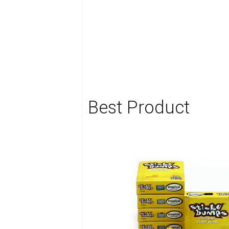
Best Product

Home
Category