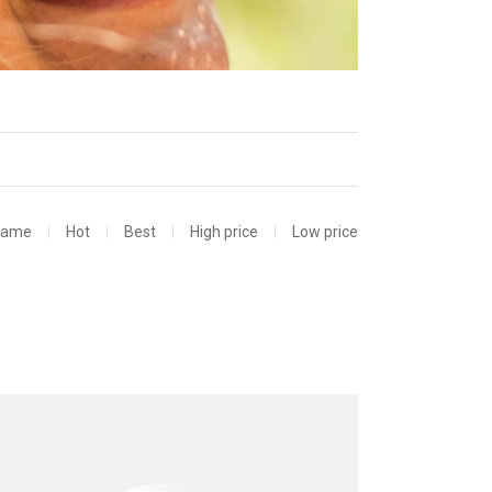
Name
Hot
Best
High price
Low price