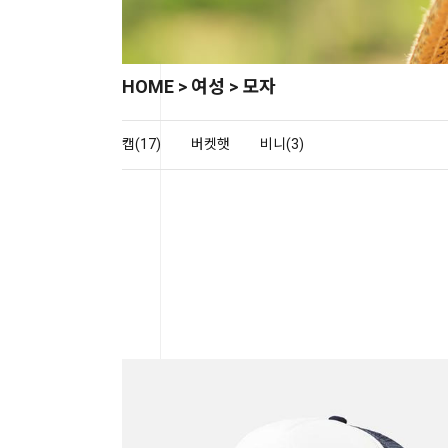
HOME
>
여성
>
모자
캡(17)
버켓햇
비니(3)