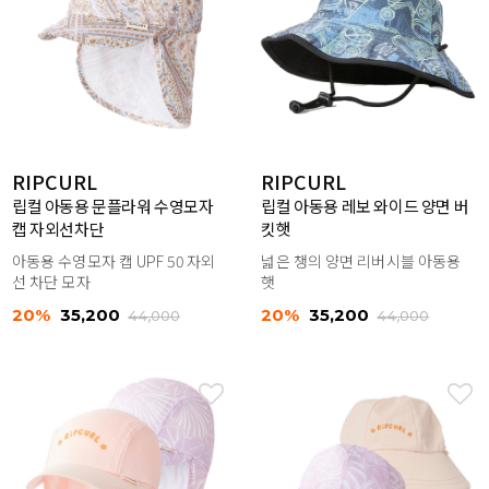
RIPCURL
RIPCURL
립컬 아동용 문플라워 수영모자
립컬 아동용 레보 와이드 양면 버
캡 자외선차단
킷햇
아동용 수영모자 캡 UPF 50 자외
넓은 챙의 양면 리버시블 아동용
선 차단 모자
햇
20%
35,200
20%
35,200
44,000
44,000