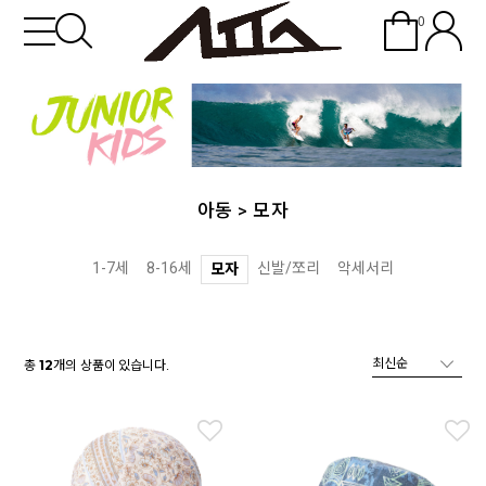
0
아동
>
모자
1-7세
8-16세
신발/쪼리
악세서리
모자
총
개의 상품이 있습니다.
12