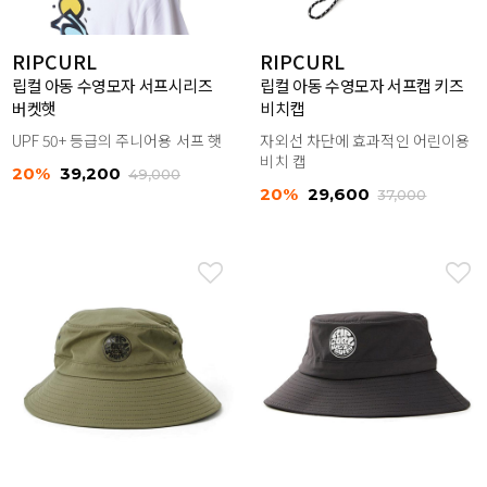
RIPCURL
RIPCURL
립컬 아동 수영모자 서프시리즈
립컬 아동 수영모자 서프캡 키즈
버켓햇
비치캡
UPF 50+ 등급의 주니어용 서프 햇
자외선 차단에 효과적인 어린이용
비치 캡
20%
39,200
49,000
20%
29,600
37,000