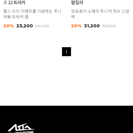
스 22 트러커
럴킬라
벨스 비치 이벤트를 기념하는 주니
코듀로이 소재의 주니어 자수 스냅
어용 트러커 캡
백
20%
23,200
20%
31,200
29,000
39,000
1