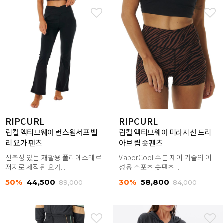
RIPCURL
RIPCURL
립컬 액티브웨어 런스윔서프 밸
립컬 액티브웨어 미라지선 드리
리 요가 팬츠
아브 립 숏팬츠
신축성 있는 재활용 폴리에스테르
VaporCool 수분 제어 기술의 여
저지로 제작된 요가...
성용 스포츠 숏팬츠....
50%
44,500
30%
58,800
89,000
84,000