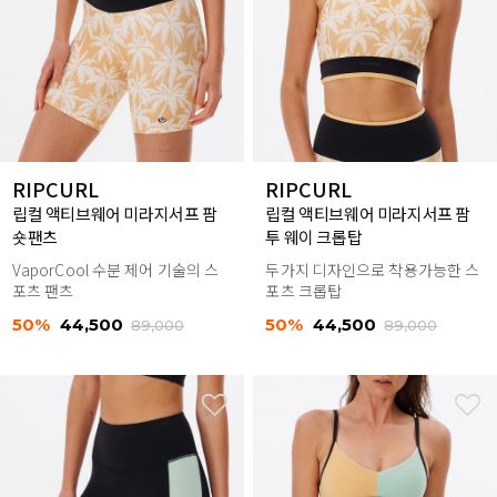
RIPCURL
RIPCURL
립컬 액티브웨어 미라지서프 팜
립컬 액티브웨어 미라지서프 팜
숏팬츠
투 웨이 크롭탑
VaporCool 수분 제어 기술의 스
두가지 디자인으로 착용가능한 스
포츠 팬츠
포츠 크롭탑
50%
44,500
50%
44,500
89,000
89,000