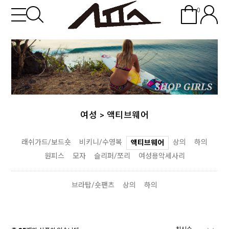
0
여성
>
액티브웨어
래쉬가드/보드숏
비키니/수영복
상의
하의
액티브웨어
원피스
모자
슬리퍼/쪼리
여성용악세사리
브라탑/숏팬츠
상의
하의