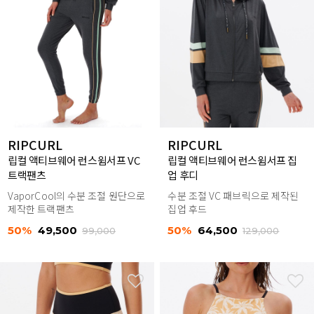
RIPCURL
RIPCURL
립컬 액티브웨어 런스윔서프 VC
립컬 액티브웨어 런스윔서프 집
트랙팬츠
업 후디
VaporCool의 수분 조절 원단으로
수분 조절 VC 패브릭으로 제작된
제작한 트랙팬츠
집업 후드
50%
49,500
50%
64,500
99,000
129,000