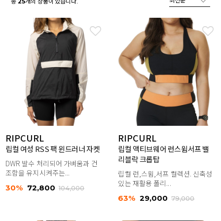
총
개의 상품이 있습니다.
25
RIPCURL
RIPCURL
립컬 여성 RSS 팩 윈드러너 자켓
립컬 액티브웨어 런스윔서프 밸
리블락 크롭탑
DWR 발수 처리되어 가벼움과 건
조함을 유지시켜주는...
립컬 런,스윔,서프 컬렉션. 신축성
있는 재활용 폴리...
30%
72,800
104,000
63%
29,000
79,000