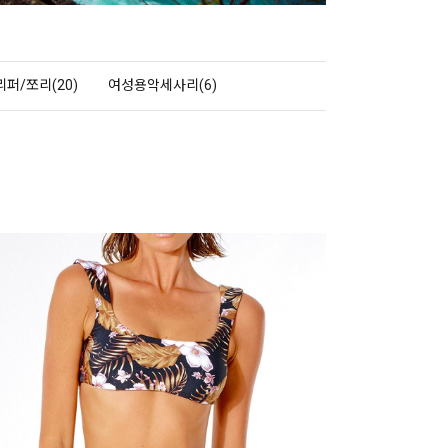
리퍼/쪼리(20)
여성용악세사리(6)