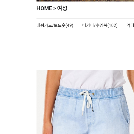
HOME
>
여성
래쉬가드/보드숏(49)
비키니/수영복(102)
액티