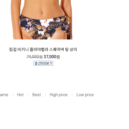
립컬 비키니 플라야벨라 스퀘어넥 탑 상의
74,000원
37,000원
Name
Hot
Best
High price
Low price