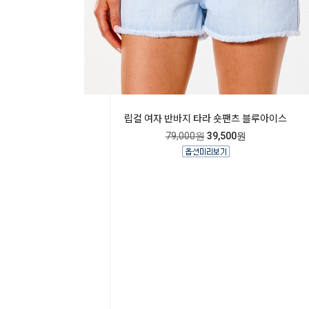
립컬 여자 반바지 타라 숏팬츠 블루아이스
79,000원
39,500원

Home
Category