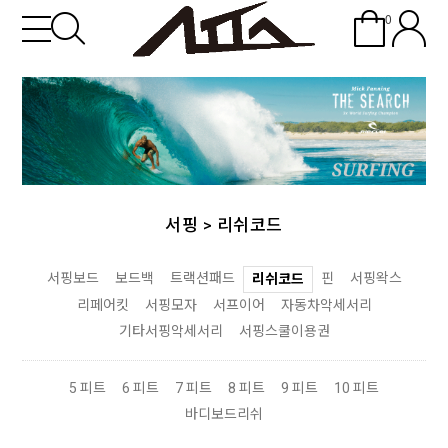
0
서핑
>
리쉬코드
서핑보드
보드백
트랙션패드
핀
서핑왁스
리쉬코드
리페어킷
서핑모자
서프이어
자동차악세서리
기타서핑악세서리
서핑스쿨이용권
5 피트
6 피트
7 피트
8 피트
9 피트
10 피트
바디보드리쉬