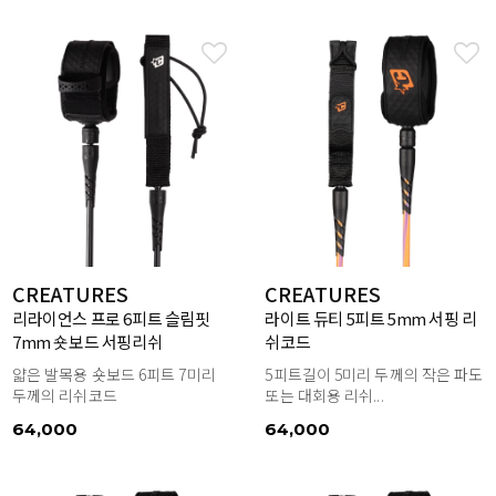
CREATURES
CREATURES
리라이언스 프로 6피트 슬림핏
라이트 듀티 5피트 5mm 서핑 리
7mm 숏보드 서핑리쉬
쉬코드
얇은 발목용 숏보드 6피트 7미리
5피트길이 5미리 두께의 작은 파도
두께의 리쉬코드
또는 대회용 리쉬...
64,000
64,000