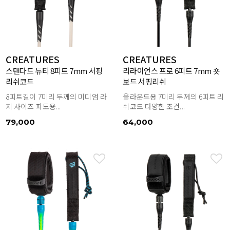
CREATURES
CREATURES
스탠다드 듀티 8피트 7mm 서핑
리라이언스 프로 6피트 7mm 숏
리쉬코드
보드 서핑리쉬
8피트길이 7미리 두께의 미디엄 라
올라운드용 7미리 두께의 6피트 리
지 사이즈 파도용...
쉬코드 다양한 조건...
79,000
64,000